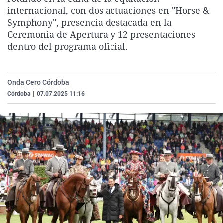
La rosa de los vientos
Caso
Extremadura
Virales
internacional, con dos actuaciones en "Horse &
Symphony", presencia destacada en la
Gente viajera
Retornados
Galicia
Televisión
Ceremonia de Apertura y 12 presentaciones
Como el perro y el gat
Equipo de investigaci
La Rioja
Elecciones
dentro del programa oficial.
Operación Viuda Negr
Navarra
País Vasco
Onda Cero Córdoba
Córdoba
|
07.07.2025 11:16