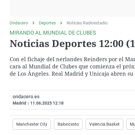
La rosa de los vientos
Caso
Extremadura
Gente viajera
Retornados
Galicia
Ondacero
Deportes
Como el perro y el
Noticias Radioestadio
Equipo de investigación
La Rioja
gato
MIRANDO AL MUNDIAL DE CLUBES
Operación Viuda
Navarra
Noticias Deportes 12:00 (1
Negra
País Vasco
Con el fichaje del nerlandes Reinders por el Man
cara al Mundial de Clubes que comienza el próxi
de Los Ángeles. Real Madrid y Unicaja abren su
ondacero.es
Madrid
|
11.06.2025 12:18
Manchester City
Baloncesto
Valencia Basket
Mu