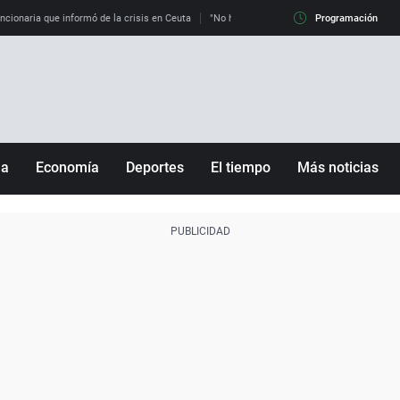
uncionaria que informó de la crisis en Ceuta
"No hay mafias, que no nos engañen": exper
Programación
ña
Economía
Deportes
El tiempo
Más noticias
Fútbol
Sociedad
Baloncesto
Mundo
Tenis
Salud
Motor
Cultura
Ciencia y Tecnología
adrid
Gastronomía
nciana
Medio ambiente