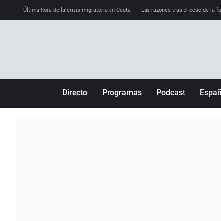
Última hora de la crisis migratoria en Ceuta
Las razones tras el cese de la f
Directo
Programas
Podcast
Espa
Más de uno
Los Perseguidos
Andalucía
Por fin
Malas decisiones
Aragón
Julia en la onda
Expedientes del más allá
Baleares
La brújula
El viaje del Guernica
Cantabria
Radioestadio
Invisibles
Cataluña
Radioestadio noche
Prohibido morirse
Comunidad de M
El colegio invisible
Esto no ha pasado
Comunitat Vale