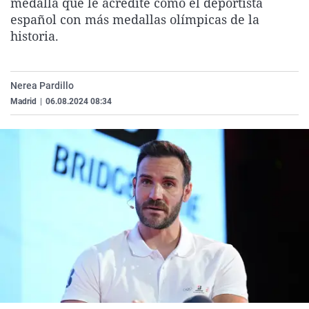
medalla que le acredite como el deportista
La rosa de los vientos
Caso
Extremadura
Virales
español con más medallas olímpicas de la
historia.
Gente viajera
Retornados
Galicia
Televisión
Como el perro y el gat
Equipo de investigaci
La Rioja
Elecciones
Operación Viuda Negr
Navarra
Nerea Pardillo
Madrid
|
06.08.2024 08:34
País Vasco