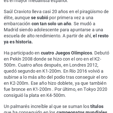
es el mayor medallista español.
Saúl Cravioto lleva casi 20 años en el piragüismo de
élite, aunque
se subió
por primera vez a una
embarcación
con tan solo un año
. Se mudó a
Madrid siendo adolescente para apuntarse a una
escuela de alto rendimiento. A partir de ahí,
el resto
ya es historia.
Ha participado en
cuatro Juegos Olímpicos
. Debutó
en Pekín 2008 donde se hizo con el oro en el K2-
500m. Cuatro años después, en Londres 2012,
quedó segundo en K1-200m. En Río 2016 volvió a
subirse a lo más alto del podio tras conseguir el oro
en K2-200m. Ese año hizo doblete, ya que también
fue bronce en K1-200m . Por último, en Tokyo 2020
consiguió la plata en K4-500m.
Un palmarés increíble al que se suman los
títulos
que ha conseguido en los
campeonatos mundiales