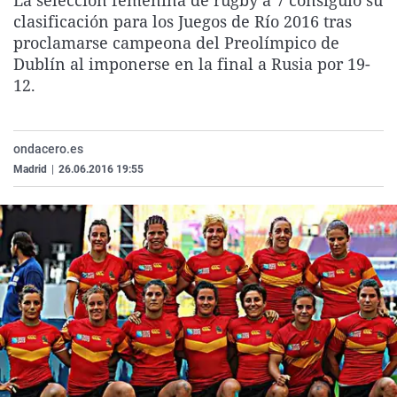
La selección femenina de rugby a 7 consiguió su
La rosa de los vientos
Caso
Extremadura
Virales
clasificación para los Juegos de Río 2016 tras
proclamarse campeona del Preolímpico de
Gente viajera
Retornados
Galicia
Televisión
Dublín al imponerse en la final a Rusia por 19-
Como el perro y el gat
Equipo de investigaci
La Rioja
Elecciones
12.
Operación Viuda Negr
Navarra
País Vasco
ondacero.es
Madrid
|
26.06.2016 19:55