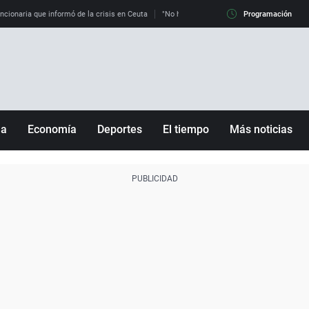
uncionaria que informó de la crisis en Ceuta
"No hay mafias, que no nos engañen": exper
Programación
ña
Economía
Deportes
El tiempo
Más noticias
Fútbol
Sociedad
Baloncesto
Mundo
Tenis
Salud
Motor
Cultura
Ciencia y Tecnología
adrid
Gastronomía
nciana
Medio ambiente