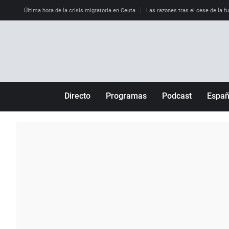
Última hora de la crisis migratoria en Ceuta
Las razones tras el cese de la f
Directo
Programas
Podcast
Espa
Más de uno
Los Perseguidos
Andalucía
Por fin
Malas decisiones
Aragón
Julia en la onda
Expedientes del más allá
Baleares
La brújula
El viaje del Guernica
Cantabria
Radioestadio
Invisibles
Cataluña
Radioestadio noche
Prohibido morirse
Comunidad de M
El colegio invisible
Esto no ha pasado
Comunitat Vale