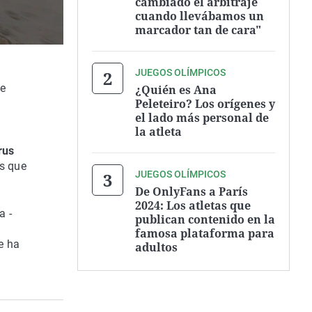
cambiado el arbitraje
cuando llevábamos un
marcador tan de cara"
JUEGOS OLÍMPICOS
se
¿Quién es Ana
Peleteiro? Los orígenes y
el lado más personal de
la atleta
rus
s que
JUEGOS OLÍMPICOS
De OnlyFans a París
2024: Los atletas que
a -
publican contenido en la
famosa plataforma para
e ha
adultos