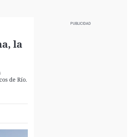
a, la
n
cos de Río.