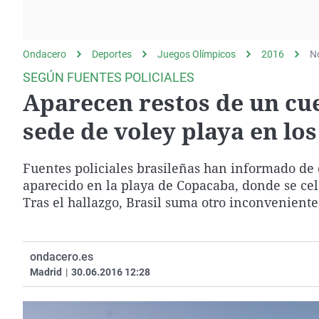
La rosa de los vientos
Caso
Extremadura
Gente viajera
Retornados
Galicia
Ondacero
Deportes
Como el perro y el
Juegos Olímpicos
Equipo de investigación
La Rioja
2016
No
gato
SEGÚN FUENTES POLICIALES
Operación Viuda
Navarra
Aparecen restos de un cu
Negra
País Vasco
sede de voley playa en los
Fuentes policiales brasileñas han informado de
aparecido en la playa de Copacaba, donde se cele
Tras el hallazgo, Brasil suma otro inconveniente
ondacero.es
Madrid
|
30.06.2016 12:28