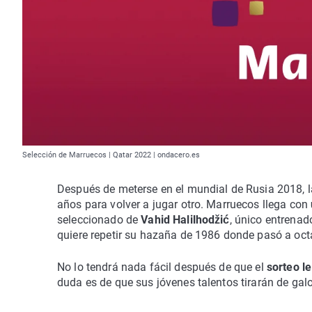
Selección de Marruecos | Qatar 2022 | ondacero.es
Después de meterse en el mundial de Rusia 2018, l
años para volver a jugar otro. Marruecos llega con
seleccionado de
Vahid Halilhodžić
, único entrenad
quiere repetir su hazaña de 1986 donde pasó a oc
No lo tendrá nada fácil después de que el
sorteo l
duda es de que sus jóvenes talentos tirarán de galo