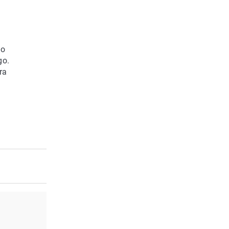
po
go.
ra