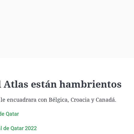
Virales
Televisión
Elecciones
l Atlas están hambrientos
 le encuadrara con Bélgica, Croacia y Canadá.
de Qatar
al de Qatar 2022