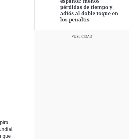
español: menos
pérdidas de tiempo y
adiós al doble toque en
los penaltis
pira
undial
a que