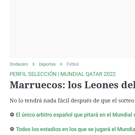
La rosa de los vientos
Caso
Extremadura
Gente viajera
Retornados
Galicia
Como el perro y el
Equipo de investigación
La Rioja
gato
Operación Viuda
Navarra
Negra
País Vasco
Ondacero
Deportes
Fútbol
PERFIL SELECCIÓN | MUNDIAL QATAR 2022
Marruecos: los Leones de
No lo tendrá nada fácil después de que el sorteo
⚽
El único arbitro español que pitará en el Mundial 
⚽
Todos los estadios en los que se jugará el Mundi