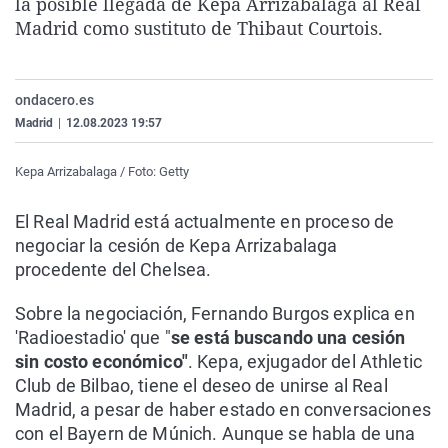
la posible llegada de Kepa Arrizabalaga al Real
La rosa de los vientos
Caso
Extremadura
Virales
Madrid como sustituto de Thibaut Courtois.
Gente viajera
Retornados
Galicia
Televisión
Como el perro y el gat
Equipo de investigaci
La Rioja
Elecciones
ondacero.es
Operación Viuda Negr
Navarra
Madrid
|
12.08.2023 19:57
País Vasco
Kepa Arrizabalaga / Foto: Getty
El Real Madrid está actualmente en proceso de
negociar la cesión de Kepa Arrizabalaga
procedente del Chelsea.
Sobre la negociación, Fernando Burgos explica en
'Radioestadio' que "
se está buscando una cesión
sin costo económico"
. Kepa, exjugador del Athletic
Club de Bilbao, tiene el deseo de unirse al Real
Madrid, a pesar de haber estado en conversaciones
con el Bayern de Múnich. Aunque se habla de una