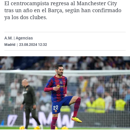
El centrocampista regresa al Manchester City
La rosa de los vientos
Caso
Extremadura
Virales
tras un año en el Barça, según han confirmado
Gente viajera
Retornados
Galicia
Televisión
ya los dos clubes.
Como el perro y el gat
Equipo de investigaci
La Rioja
Elecciones
Operación Viuda Negr
Navarra
A.M. | Agencias
Madrid
|
23.08.2024 12:32
País Vasco