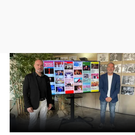
La rosa de los vientos
Caso
Extremadura
Gente viajera
Retornados
Galicia
Como el perro y el
Equipo de investigación
La Rioja
gato
Operación Viuda
Navarra
Negra
País Vasco