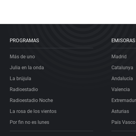
PROGRAMAS
EMISORAS
Más de uno
Madrid
Julia en la onda
Catalunya
La brújula
Andalucía
Radioestadio
Valencia
Radioestadio Noche
Extremadu
La rosa de los vientos
Asturias
Por fin no es lunes
País Vasco