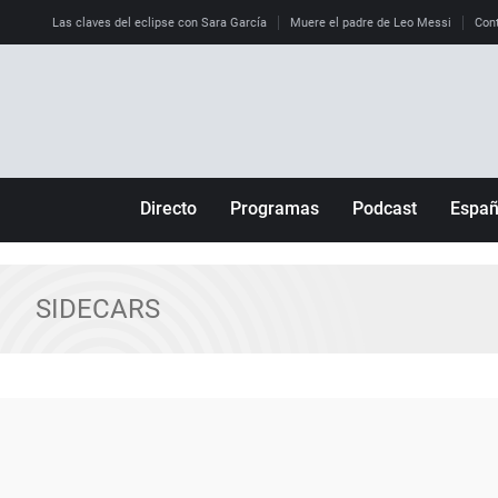
Las claves del eclipse con Sara García
Muere el padre de Leo Messi
Cont
Directo
Programas
Podcast
Espa
Más de uno
Los Perseguidos
Andalucía
Por fin
Malas decisiones
Aragón
SIDECARS
Julia en la onda
Expedientes del más allá
Baleares
La brújula
El viaje del Guernica
Cantabria
Radioestadio
Invisibles
Cataluña
Radioestadio noche
Prohibido morirse
Comunidad de M
El colegio invisible
Esto no ha pasado
Comunitat Vale