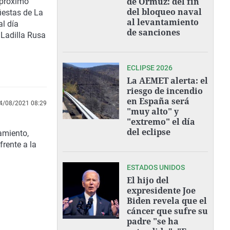
de Ormuz: del fin
 próximo
del bloqueo naval
fiestas de La
al levantamiento
al día
de sanciones
n Ladilla Rusa
ECLIPSE 2026
La AEMET alerta: el
riesgo de incendio
en España será
4/08/2021 08:29
"muy alto" y
"extremo" el día
del eclipse
amiento,
frente a la
ESTADOS UNIDOS
El hijo del
expresidente Joe
Biden revela que el
cáncer que sufre su
padre "se ha