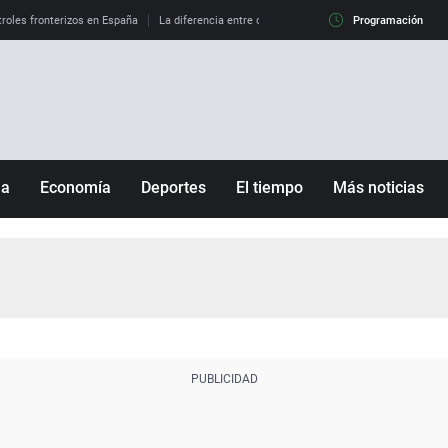
roles fronterizos en España
La diferencia entre observar el eclipse al 99% y al 100%
Programación
ña
Economía
Deportes
El tiempo
Más noticias
Fútbol
Sociedad
Baloncesto
Mundo
Tenis
Salud
Motor
Cultura
Ciencia y Tecnología
adrid
Gastronomía
nciana
Medio ambiente