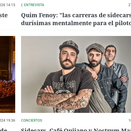
026 14:15
L' ENTREVISTA
2
ste
Quim Fenoy: "las carreras de sidecar
durísimas mentalmente para el piloto
físicamente para el pasajero"
024 19:36
CONCIERTOS
1
 de
Sidecars, Café Quijano y Nostrum Ma