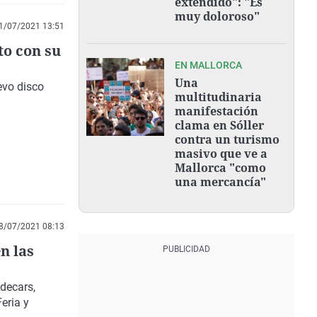
extendido": "Es
muy doloroso"
1/07/2021 13:51
to con su
EN MALLORCA
Una
evo disco
multitudinaria
manifestación
clama en Sóller
contra un turismo
masivo que ve a
Mallorca "como
una mercancía"
8/07/2021 08:13
n las
decars,
eria y