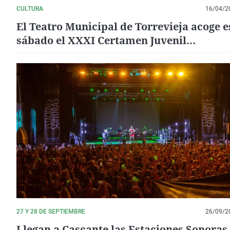
CULTURA
16/04/2
El Teatro Municipal de Torrevieja acoge e
sábado el XXXI Certamen Juvenil
Internacional de Habaneras
27 Y 28 DE SEPTIEMBRE
26/09/2
Llegan a Cascante las Estaciones Sonoras