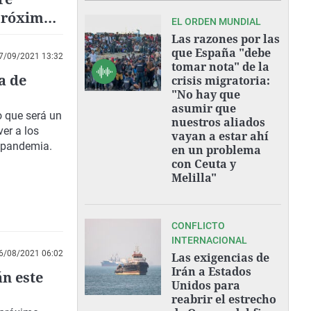
 próximos
EL ORDEN MUNDIAL
Las razones por las
que España "debe
7/09/2021 13:32
tomar nota" de la
a de
crisis migratoria:
"No hay que
asumir que
o que será un
nuestros aliados
er a los
vayan a estar ahí
a pandemia.
en un problema
con Ceuta y
Melilla"
CONFLICTO
INTERNACIONAL
6/08/2021 06:02
Las exigencias de
Irán a Estados
n este
Unidos para
reabrir el estrecho