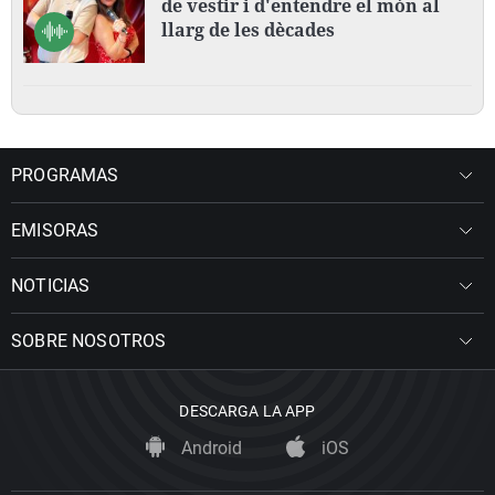
de vestir i d'entendre el món al
llarg de les dècades
PROGRAMAS
EMISORAS
NOTICIAS
SOBRE NOSOTROS
DESCARGA LA APP
Android
iOS