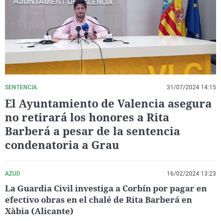
La rosa de los vientos
Caso
Extremadura
Virales
Gente viajera
Retornados
Galicia
Televisión
Como el perro y el gat
Equipo de investigaci
La Rioja
Elecciones
Operación Viuda Negr
Navarra
País Vasco
SENTENCIA
31/07/2024 14:15
El Ayuntamiento de Valencia asegura
no retirará los honores a Rita
Barberá a pesar de la sentencia
condenatoria a Grau
AZUD
16/02/2024 13:23
La Guardia Civil investiga a Corbín por pagar en
efectivo obras en el chalé de Rita Barberá en
Xàbia (Alicante)