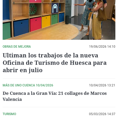
La rosa de los vientos
Caso
Extremadura
Virales
Gente viajera
Retornados
Galicia
Televisión
Como el perro y el gat
Equipo de investigaci
La Rioja
Elecciones
Operación Viuda Negr
Navarra
País Vasco
OBRAS DE MEJORA
19/06/2026 14:10
Ultiman los trabajos de la nueva
Oficina de Turismo de Huesca para
abrir en julio
MÁS DE UNO CUENCA 10/04/2026
10/04/2026 13:21
De Cuenca a la Gran Vía: 21 collages de Marcos
Valencia
TURISMO
05/03/2026 14:37