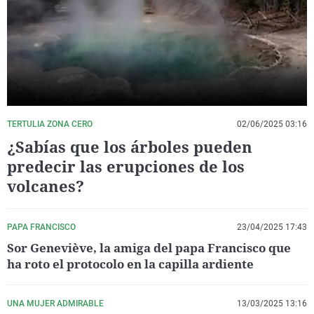
La rosa de los vientos
Caso
Extremadura
Virales
Gente viajera
Retornados
Galicia
Televisión
Como el perro y el gat
Equipo de investigaci
La Rioja
Elecciones
Operación Viuda Negr
Navarra
País Vasco
TERTULIA ZONA CERO
02/06/2025 03:16
¿Sabías que los árboles pueden
predecir las erupciones de los
volcanes?
PAPA FRANCISCO
23/04/2025 17:43
Sor Geneviève, la amiga del papa Francisco que
ha roto el protocolo en la capilla ardiente
UNA MUJER ADMIRABLE
13/03/2025 13:16