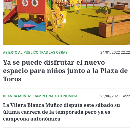
La rosa de los vientos
Caso
Extremadura
Virales
Gente viajera
Retornados
Galicia
Televisión
Como el perro y el gat
Equipo de investigaci
La Rioja
Elecciones
Operación Viuda Negr
Navarra
País Vasco
ABIERTO AL PÚBLICO TRAS LAS OBRAS
24/01/2022 22:22
Ya se puede disfrutar el nuevo
espacio para niños junto a la Plaza de
Toros
BLANCA MUÑOZ | CAMPEONA AUTONÓMICA
25/06/2021 14:22
La Vilera Blanca Muñoz disputa este sábado su
última carrera de la temporada pero ya es
campeona autonómica