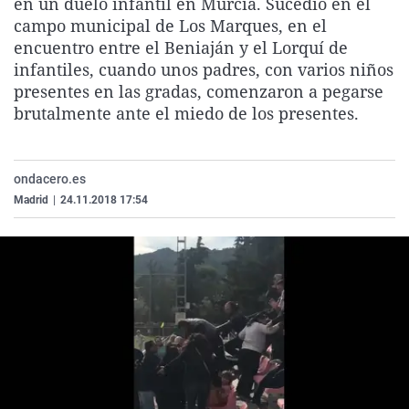
en un duelo infantil en Murcia. Sucedió en el
La rosa de los vientos
Caso
Extremadura
Virales
campo municipal de Los Marques, en el
encuentro entre el Beniaján y el Lorquí de
Gente viajera
Retornados
Galicia
Televisión
infantiles, cuando unos padres, con varios niños
Como el perro y el gat
Equipo de investigaci
La Rioja
Elecciones
presentes en las gradas, comenzaron a pegarse
brutalmente ante el miedo de los presentes.
Operación Viuda Negr
Navarra
País Vasco
ondacero.es
Madrid
|
24.11.2018 17:54