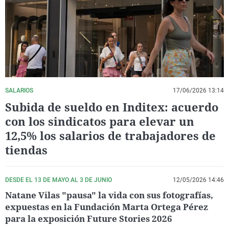
La rosa de los vientos
Caso
Extremadura
Virales
Gente viajera
Retornados
Galicia
Televisión
Como el perro y el gat
Equipo de investigaci
La Rioja
Elecciones
Operación Viuda Negr
Navarra
País Vasco
SALARIOS
17/06/2026 13:14
Subida de sueldo en Inditex: acuerdo
con los sindicatos para elevar un
12,5% los salarios de trabajadores de
tiendas
DESDE EL 13 DE MAYO AL 3 DE JUNIO
12/05/2026 14:46
Natane Vilas "pausa" la vida con sus fotografías,
expuestas en la Fundación Marta Ortega Pérez
para la exposición Future Stories 2026