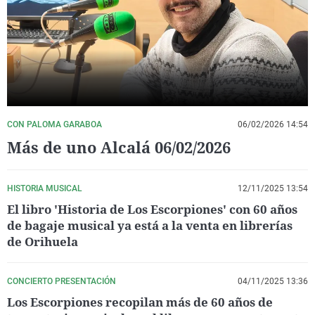
La rosa de los vientos
Caso
Extremadura
Virales
Gente viajera
Retornados
Galicia
Televisión
Como el perro y el gat
Equipo de investigaci
La Rioja
Elecciones
Operación Viuda Negr
Navarra
País Vasco
CON PALOMA GARABOA
06/02/2026 14:54
Más de uno Alcalá 06/02/2026
HISTORIA MUSICAL
12/11/2025 13:54
El libro 'Historia de Los Escorpiones' con 60 años
de bagaje musical ya está a la venta en librerías
de Orihuela
CONCIERTO PRESENTACIÓN
04/11/2025 13:36
Los Escorpiones recopilan más de 60 años de