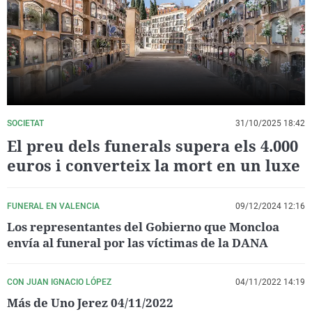
La rosa de los vientos
Caso
Extremadura
Virales
Gente viajera
Retornados
Galicia
Televisión
Como el perro y el gat
Equipo de investigaci
La Rioja
Elecciones
Operación Viuda Negr
Navarra
País Vasco
SOCIETAT
31/10/2025 18:42
El preu dels funerals supera els 4.000
euros i converteix la mort en un luxe
FUNERAL EN VALENCIA
09/12/2024 12:16
Los representantes del Gobierno que Moncloa
envía al funeral por las víctimas de la DANA
CON JUAN IGNACIO LÓPEZ
04/11/2022 14:19
Más de Uno Jerez 04/11/2022