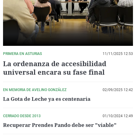
La rosa de los vientos
Caso
Extremadura
Virales
Gente viajera
Retornados
Galicia
Televisión
Como el perro y el gat
Equipo de investigaci
La Rioja
Elecciones
Operación Viuda Negr
Navarra
País Vasco
PRIMERA EN ASTURIAS
11/11/2025 12:53
La ordenanza de accesibilidad
universal encara su fase final
EN MEMORIA DE AVELINO GONZÁLEZ
02/09/2025 12:42
La Gota de Leche ya es centenaria
CERRADO DESDE 2013
01/10/2024 12:49
Recuperar Prendes Pando debe ser "viable"