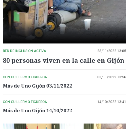
La rosa de los vientos
Caso
Extremadura
Virales
Gente viajera
Retornados
Galicia
Televisión
Como el perro y el gat
Equipo de investigaci
La Rioja
Elecciones
Operación Viuda Negr
Navarra
País Vasco
RED DE INCLUSIÓN ACTIVA
28/11/2022 13:05
80 personas viven en la calle en Gijón
CON GUILLERMO FIGUEROA
03/11/2022 13:56
Más de Uno Gijón 03/11/2022
CON GUILLERMO FIGUEROA
14/10/2022 13:41
Más de Uno Gijón 14/10/2022