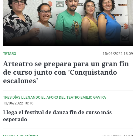
La rosa de los vientos
Caso
Extremadura
Virales
Gente viajera
Retornados
Galicia
Televisión
Como el perro y el gat
Equipo de investigaci
La Rioja
Elecciones
Operación Viuda Negr
Navarra
País Vasco
TETARO
15/06/2022 13:09
Arteatro se prepara para un gran fin
de curso junto con 'Conquistando
escalones'
TRES DÍAS LLENANDO EL AFORO DEL TEATRO EMILIO GAVIRA
13/06/2022 18:16
Llega el festival de danza fin de curso más
esperado