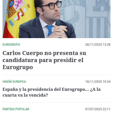
La rosa de los vientos
Caso
Extremadura
Virales
Gente viajera
Retornados
Galicia
Televisión
Como el perro y el gat
Equipo de investigaci
La Rioja
Elecciones
Operación Viuda Negr
Navarra
País Vasco
EUROGRUPO
28/11/2025 13:28
Carlos Cuerpo no presenta su
candidatura para presidir el
Eurogrupo
UNIÓN EUROPEA
18/11/2025 19:24
España y la presidencia del Eurogrupo… ¿A la
cuarta va la vencida?
PARTIDO POPULAR
07/07/2025 22:11