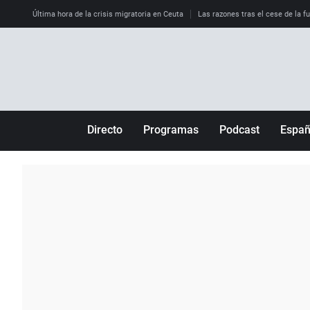
Última hora de la crisis migratoria en Ceuta
Las razones tras el cese de la f
Directo
Programas
Podcast
Espa
Más de uno
Los Perseguidos
Andalucía
Por fin
Malas decisiones
Aragón
Julia en la onda
Expedientes del más allá
Baleares
La brújula
El viaje del Guernica
Cantabria
Radioestadio
Invisibles
Cataluña
Radioestadio noche
Prohibido morirse
Comunidad de M
El colegio invisible
Esto no ha pasado
Comunitat Vale