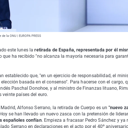
bre de la ONU | EUROPA PRESS
ado este lunes la
retirada de España, representada por él mis
o que ha recibido "no alcanza la mayoría necesaria para garant
n establecido que, "en un ejercicio de responsabilidad, el mini
 elección basada en el consenso". Para hacerse con el cargo, q
rlandés Paschal Donohoe, y al ministro de Finanzas lituano, Ri
 veinte países del euro.
 Madrid, Alfonso Serrano, la retirada de Cuerpo es un
"nuevo z
"Hoy se han llevado un nuevo zasca con la pretensión de liderar
os españoles confían
. Empieza a fracasar Pedro Sánchez y ya 
lado Serrano en declaraciones en el acto por el 40º aniversario