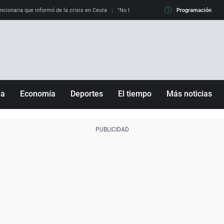
uncionaria que informó de la crisis en Ceuta
"No hay mafias, que no nos engañen": exper
Programación
ña
Economía
Deportes
El tiempo
Más noticias
Fútbol
Sociedad
Baloncesto
Mundo
Tenis
Salud
Motor
Cultura
Ciencia y Tecnología
adrid
Gastronomía
nciana
Medio ambiente