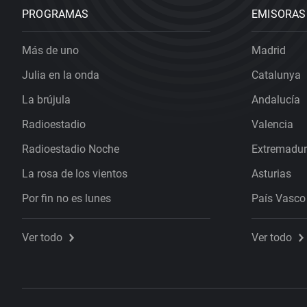
PROGRAMAS
EMISORAS
Más de uno
Madrid
Julia en la onda
Catalunya
La brújula
Andalucía
Radioestadio
Valencia
Radioestadio Noche
Extremadu
La rosa de los vientos
Asturias
Por fin no es lunes
País Vasco
Ver todo
Ver todo