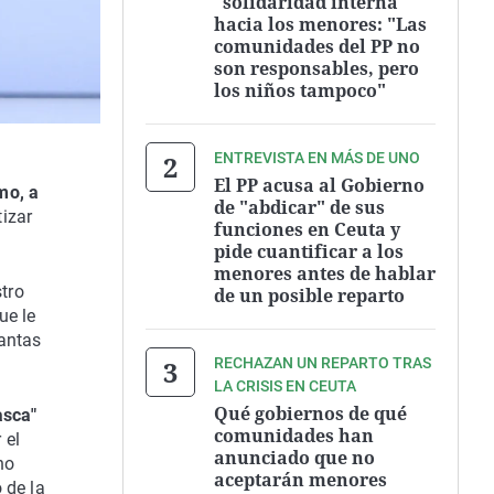
"solidaridad interna"
hacia los menores: "Las
comunidades del PP no
son responsables, pero
los niños tampoco"
ENTREVISTA EN MÁS DE UNO
El PP acusa al Gobierno
mo, a
de "abdicar" de sus
izar
funciones en Ceuta y
pide cuantificar a los
menores antes de hablar
stro
de un posible reparto
ue le
mantas
RECHAZAN UN REPARTO TRAS
LA CRISIS EN CEUTA
Qué gobiernos de qué
asca"
comunidades han
 el
anunciado que no
no
aceptarán menores
 de la