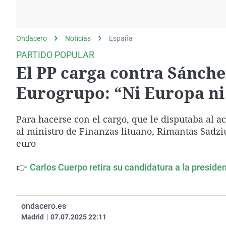
La rosa de los vientos
Caso
Extremadura
Gente viajera
Retornados
Galicia
Ondacero
Noticias
Como el perro y el
España
Equipo de investigación
La Rioja
gato
PARTIDO POPULAR
Operación Viuda
Navarra
El PP carga contra Sánche
Negra
País Vasco
Eurogrupo: “Ni Europa ni 
Para hacerse con el cargo, que le disputaba al a
al ministro de Finanzas lituano, Rimantas Sadziu
euro
👉
Carlos Cuerpo retira su candidatura a la preside
ondacero.es
Madrid
|
07.07.2025 22:11