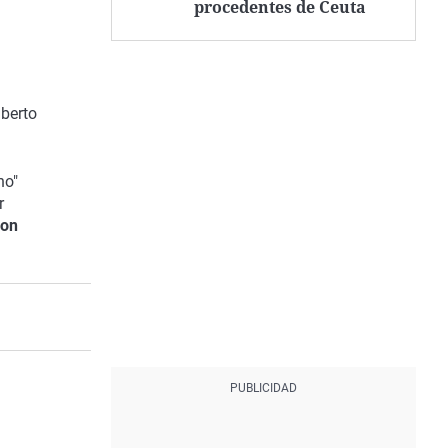
procedentes de Ceuta
lberto
ho"
r
con