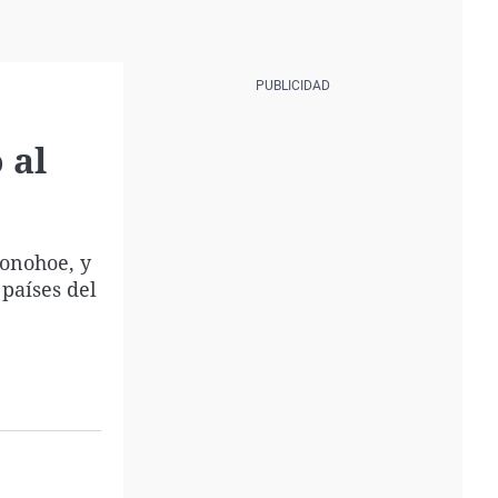
 al
”
Donohoe, y
 países del