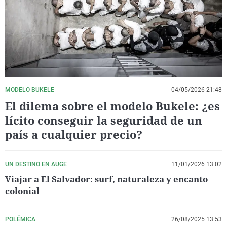
La rosa de los vientos
Caso
Extremadura
Virales
Gente viajera
Retornados
Galicia
Televisión
Como el perro y el gat
Equipo de investigaci
La Rioja
Elecciones
Operación Viuda Negr
Navarra
País Vasco
MODELO BUKELE
04/05/2026 21:48
El dilema sobre el modelo Bukele: ¿es
lícito conseguir la seguridad de un
país a cualquier precio?
UN DESTINO EN AUGE
11/01/2026 13:02
Viajar a El Salvador: surf, naturaleza y encanto
colonial
POLÉMICA
26/08/2025 13:53