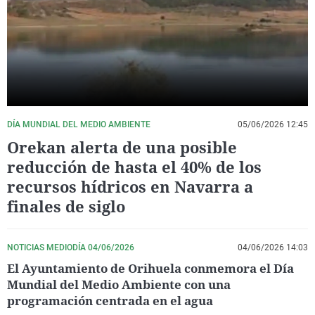
La rosa de los vientos
Caso
Extremadura
Virales
Gente viajera
Retornados
Galicia
Televisión
Como el perro y el gat
Equipo de investigaci
La Rioja
Elecciones
Operación Viuda Negr
Navarra
País Vasco
DÍA MUNDIAL DEL MEDIO AMBIENTE
05/06/2026 12:45
Orekan alerta de una posible
reducción de hasta el 40% de los
recursos hídricos en Navarra a
finales de siglo
NOTICIAS MEDIODÍA 04/06/2026
04/06/2026 14:03
El Ayuntamiento de Orihuela conmemora el Día
Mundial del Medio Ambiente con una
programación centrada en el agua