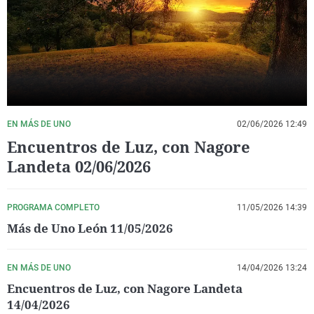
La rosa de los vientos
Caso
Extremadura
Virales
Gente viajera
Retornados
Galicia
Televisión
Como el perro y el gat
Equipo de investigaci
La Rioja
Elecciones
Operación Viuda Negr
Navarra
País Vasco
EN MÁS DE UNO
02/06/2026 12:49
Encuentros de Luz, con Nagore
Landeta 02/06/2026
PROGRAMA COMPLETO
11/05/2026 14:39
Más de Uno León 11/05/2026
EN MÁS DE UNO
14/04/2026 13:24
Encuentros de Luz, con Nagore Landeta
14/04/2026