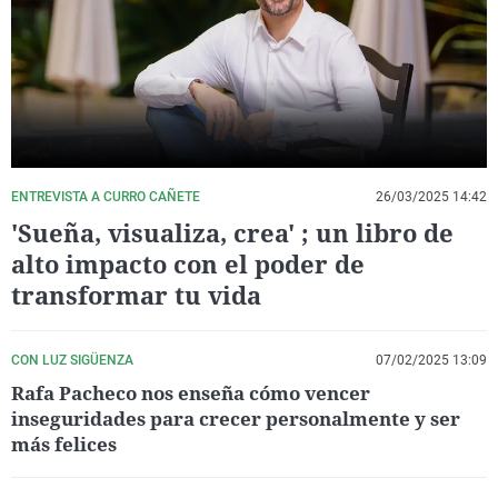
La rosa de los vientos
Caso
Extremadura
Virales
Gente viajera
Retornados
Galicia
Televisión
Como el perro y el gat
Equipo de investigaci
La Rioja
Elecciones
Operación Viuda Negr
Navarra
País Vasco
ENTREVISTA A CURRO CAÑETE
26/03/2025 14:42
'Sueña, visualiza, crea' ; un libro de
alto impacto con el poder de
transformar tu vida
CON LUZ SIGÜENZA
07/02/2025 13:09
Rafa Pacheco nos enseña cómo vencer
inseguridades para crecer personalmente y ser
más felices