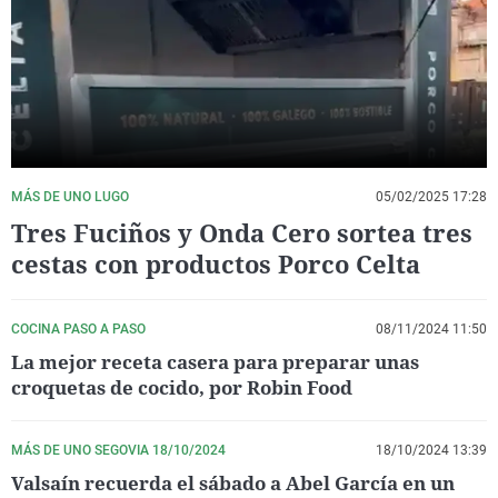
La rosa de los vientos
Caso
Extremadura
Virales
Gente viajera
Retornados
Galicia
Televisión
Como el perro y el gat
Equipo de investigaci
La Rioja
Elecciones
Operación Viuda Negr
Navarra
País Vasco
MÁS DE UNO LUGO
05/02/2025 17:28
Tres Fuciños y Onda Cero sortea tres
cestas con productos Porco Celta
COCINA PASO A PASO
08/11/2024 11:50
La mejor receta casera para preparar unas
croquetas de cocido, por Robin Food
MÁS DE UNO SEGOVIA 18/10/2024
18/10/2024 13:39
Valsaín recuerda el sábado a Abel García en un