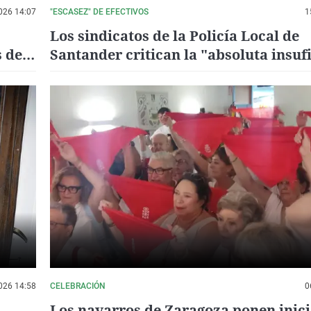
026 14:07
"ESCASEZ" DE EFECTIVOS
1
Los sindicatos de la Policía Local de
s de
Santander critican la "absoluta insuf
de efectivos para el chupinazo
026 14:58
CELEBRACIÓN
0
Los navarros de Zaragoza ponen inici