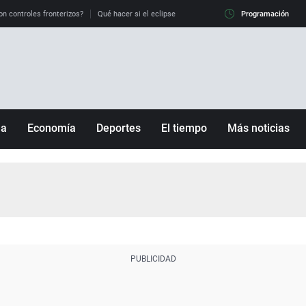
on controles fronterizos?
Qué hacer si el eclipse me pilla conduciendo
Programación
Qué tiempo 
ña
Economía
Deportes
El tiempo
Más noticias
Fútbol
Sociedad
Baloncesto
Mundo
Tenis
Salud
Motor
Cultura
Ciencia y Tecnología
adrid
Gastronomía
nciana
Medio ambiente