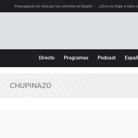
Preocupación en Italia por los controles en España
¿Cómo es llegar a Italia c
Directo
Programas
Podcast
Espa
Más de uno
Los Perseguidos
Andalucía
Por fin
Malas decisiones
Aragón
CHUPINAZO
Julia en la onda
Expedientes del más allá
Baleares
La brújula
El viaje del Guernica
Cantabria
Radioestadio
Invisibles
Cataluña
Radioestadio noche
Prohibido morirse
Comunidad de M
El colegio invisible
Esto no ha pasado
Comunitat Vale