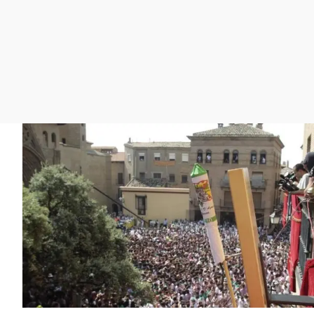
La rosa de los vientos
Caso
Extremadura
Gente viajera
Retornados
Galicia
Como el perro y el
Equipo de investigación
La Rioja
gato
Operación Viuda
Navarra
Negra
País Vasco