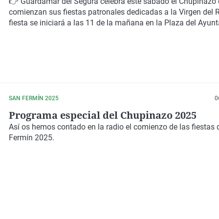
del Ayuntamiento
👉
Guardamar del Segura
celebra este sábado el
Chupinazo
comienzan sus fiestas patronales dedicadas a la
Virgen del 
fiesta
se iniciará a las 11 de la mañana
en la
Plaza del Ayun
SAN FERMÍN 2025
0
Programa especial del Chupinazo 2025
Así os hemos contado en la radio el comienzo de las fiestas
Fermín 2025.