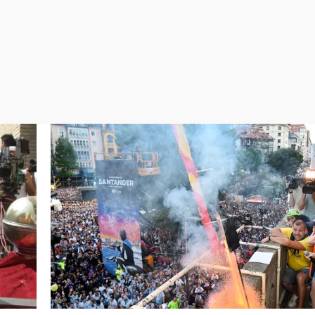
Virales
Televisión
Elecciones