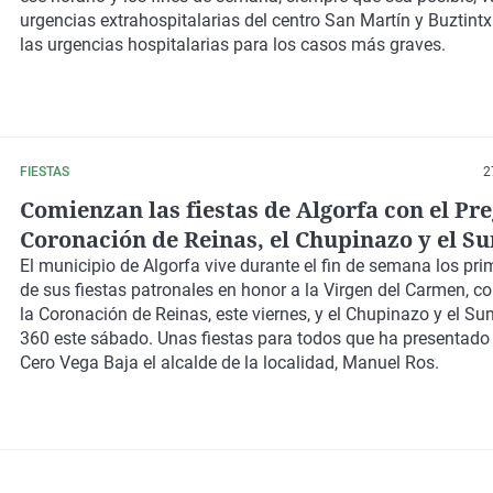
urgencias extrahospitalarias del centro San Martín y Buztintx
las urgencias hospitalarias para los casos más graves.
FIESTAS
2
Comienzan las fiestas de Algorfa con el Pre
Coronación de Reinas, el Chupinazo y el Su
360
El municipio de
Algorfa
vive durante el fin de semana los pr
de sus
fiestas patronales
en honor a la
Virgen del Carmen
, c
la Coronación de Reinas
, este viernes, y el
Chupinazo y el Sun
360
este sábado. Unas fiestas para todos que ha presentado
Cero Vega Baja
el alcalde de la localidad,
Manuel Ros
.