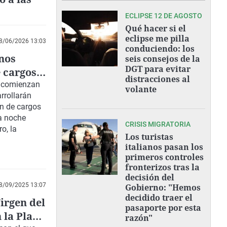
ECLIPSE 12 DE AGOSTO
Qué hacer si el
eclipse me pilla
8/06/2026 13:03
conduciendo: los
anos
seis consejos de la
DGT para evitar
 cargos
distracciones al
comienzan
volante
rrollarán
ón de cargos
la noche
CRISIS MIGRATORIA
o, la
Los turistas
italianos pasan los
primeros controles
fronterizos tras la
decisión del
8/09/2025 13:07
Gobierno: "Hemos
decidido traer el
irgen del
pasaporte por esta
 la Plaza
razón"