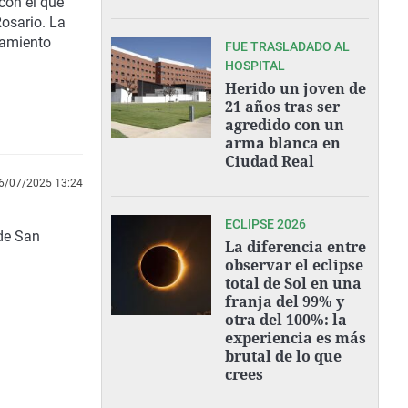
con el que
Rosario
. La
tamiento
FUE TRASLADADO AL
HOSPITAL
Herido un joven de
21 años tras ser
agredido con un
arma blanca en
Ciudad Real
6/07/2025 13:24
ECLIPSE 2026
 de San
La diferencia entre
observar el eclipse
total de Sol en una
franja del 99% y
otra del 100%: la
experiencia es más
brutal de lo que
crees