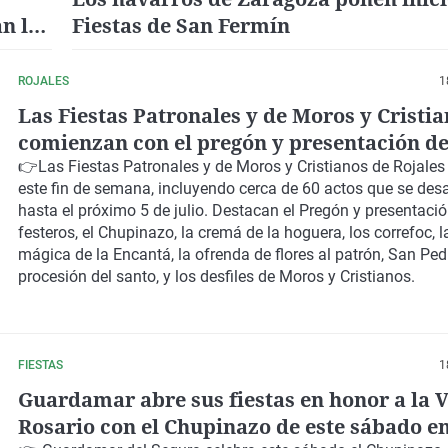
n las
Fiestas de San Fermín
ROJALES
1
Las Fiestas Patronales y de Moros y Cristi
comienzan con el pregón y presentación de
este sábado y el chupinazo el domingo
👉Las F
iestas Patronales y de Moros y Cristianos de Rojales
este fin de semana, incluyendo cerca de 60 actos que se desa
hasta el próximo 5 de julio
. Destacan el Pregón y presentaci
festeros,
el Chupinazo, la cremá de la hoguera, los correfoc
, 
mágica de la Encantá, la ofrenda de flores al patrón, San Pedr
procesión del santo, y los
desfiles de Moros y Cristianos
.
FIESTAS
1
Guardamar abre sus fiestas en honor a la V
Rosario con el Chupinazo de este sábado en