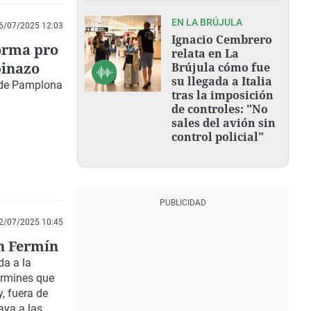
EN LA BRÚJULA
6/07/2025 12:03
Ignacio Cembrero
forma pro
relata en La
pinazo
Brújula cómo fue
su llegada a Italia
 de Pamplona
tras la imposición
de controles: "No
sales del avión sin
control policial"
2/07/2025 10:45
an Fermín
da a la
ermines que
, fuera de
aya a las