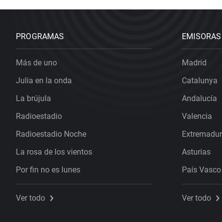
PROGRAMAS
EMISORAS
Más de uno
Madrid
Julia en la onda
Catalunya
La brújula
Andalucía
Radioestadio
Valencia
Radioestadio Noche
Extremadu
La rosa de los vientos
Asturias
Por fin no es lunes
País Vasco
Ver todo
Ver todo