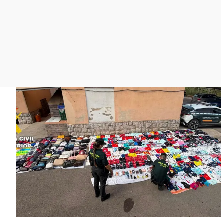
La rosa de los vientos
Caso
Extremadura
Gente viajera
Retornados
Galicia
Como el perro y el
Equipo de investigación
La Rioja
gato
Operación Viuda
Navarra
Negra
País Vasco