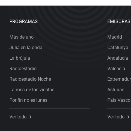
PROGRAMAS
EMISORAS
Más de uno
Madrid
Julia en la onda
Catalunya
La brújula
Andalucía
Radioestadio
Valencia
Radioestadio Noche
Extremadu
La rosa de los vientos
Asturias
Por fin no es lunes
País Vasco
Ver todo
Ver todo