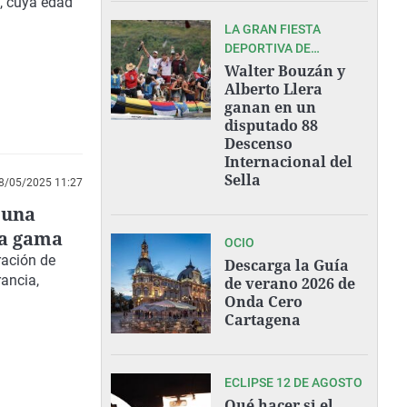
, cuya edad
LA GRAN FIESTA
DEPORTIVA DE
ASTURIAS
Walter Bouzán y
Alberto Llera
ganan en un
disputado 88
Descenso
Internacional del
Sella
8/05/2025 11:27
 una
ta gama
OCIO
ración de
Descarga la Guía
rancia,
de verano 2026 de
Onda Cero
Cartagena
ECLIPSE 12 DE AGOSTO
Qué hacer si el