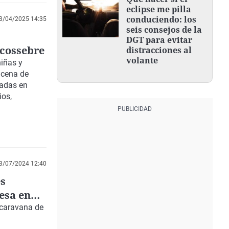
eclipse me pilla
conduciendo: los
3/04/2025 14:35
seis consejos de la
DGT para evitar
lcossebre
distracciones al
volante
niñas y
ncena de
radas en
ios,
3/07/2024 12:40
es
cesa en
ocaravana de