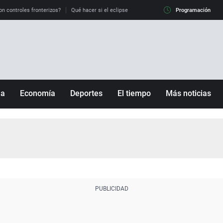
on controles fronterizos?
Qué hacer si el eclipse me pilla conduciendo
Programación
Qué tiempo 
ña
Economía
Deportes
El tiempo
Más noticias
Fútbol
Sociedad
Baloncesto
Mundo
Tenis
Salud
Motor
Cultura
Ciencia y Tecnología
adrid
Gastronomía
nciana
Medio ambiente