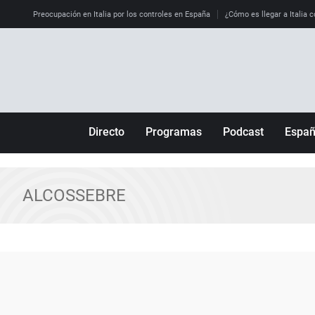
Preocupación en Italia por los controles en España
¿Cómo es llegar a Italia c
Directo
Programas
Podcast
Espa
Más de uno
Los Perseguidos
Andalucía
Por fin
Malas decisiones
Aragón
ALCOSSEBRE
Julia en la onda
Expedientes del más allá
Baleares
La brújula
El viaje del Guernica
Cantabria
Radioestadio
Invisibles
Cataluña
Radioestadio noche
Prohibido morirse
Comunidad de M
El colegio invisible
Esto no ha pasado
Comunitat Vale