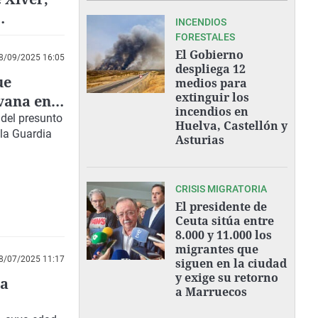
INCENDIOS
FORESTALES
El Gobierno
8/09/2025 16:05
despliega 12
ue
medios para
extinguir los
avana en
incendios en
 del presunto
Huelva, Castellón y
 la Guardia
Asturias
CRISIS MIGRATORIA
El presidente de
Ceuta sitúa entre
8.000 y 11.000 los
migrantes que
8/07/2025 11:17
siguen en la ciudad
y exige su retorno
La
a Marruecos