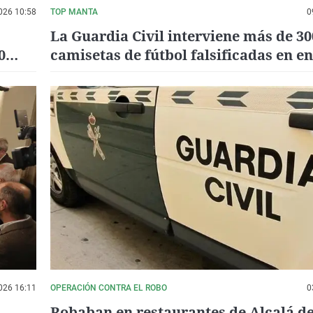
026 10:58
TOP MANTA
0
La Guardia Civil interviene más de 30
0
camisetas de fútbol falsificadas en en
Alcossebre y Peñíscola
026 16:11
OPERACIÓN CONTRA EL ROBO
0
Robaban en restaurantes de Alcalá de