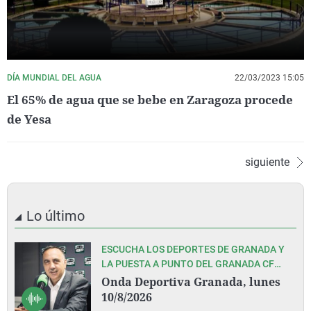
DÍA MUNDIAL DEL AGUA
22/03/2023 15:05
El 65% de agua que se bebe en Zaragoza procede
de Yesa
siguiente
Lo último
ESCUCHA LOS DEPORTES DE GRANADA Y
LA PUESTA A PUNTO DEL GRANADA CF
ANTE EL INMEDIATO COMIENZO DE LIGA EN
Onda Deportiva Granada, lunes
OVIEDO, CON PEDRO LARA Y TODO SU
10/8/2026
EQUIPO