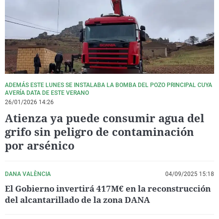
La rosa de los vientos
Caso
Extremadura
Virales
Gente viajera
Retornados
Galicia
Televisión
Como el perro y el gat
Equipo de investigaci
La Rioja
Elecciones
Operación Viuda Negr
Navarra
País Vasco
ADEMÁS ESTE LUNES SE INSTALABA LA BOMBA DEL POZO PRINCIPAL CUYA
AVERÍA DATA DE ESTE VERANO
26/01/2026 14:26
Atienza ya puede consumir agua del
grifo sin peligro de contaminación
por arsénico
DANA VALÈNCIA
04/09/2025 15:18
El Gobierno invertirá 417M€ en la reconstrucción
del alcantarillado de la zona DANA