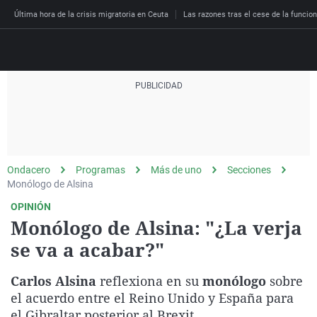
Última hora de la crisis migratoria en Ceuta
Las razones tras el cese de la funcion
Directo
Programas
Podcast
Más de uno
Los Perseguidos
Andalucía
Fútbol
Sociedad
Ondacero
Programas
Más de uno
Secciones
España
Por fin
Malas decisiones
Aragón
Baloncesto
Mundo
Monólogo de Alsina
Economía
Julia en la onda
Expedientes del más a
Baleares
Tenis
Salud
OPINIÓN
Monólogo de Alsina: "¿La verja
Deportes
La brújula
El viaje del Guernica
Cantabria
Motor
Cultura
se va a acabar?"
El tiempo
Radioestadio
Invisibles
Cataluña
Ciencia y Tecnología
Más noticias
Carlos Alsina
reflexiona en su
monólogo
Radioestadio noche
Prohibido morirse
Comunidad de Madrid
Gastronomía
sobre
el acuerdo entre el Reino Unido y España para
El colegio invisible
Esto no ha pasado
Comunitat Valenciana
Medio ambiente
el Gibraltar posterior al Brexit.