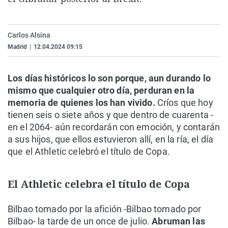
La rosa de los vientos
Caso
Extremadura
Virales
Gente viajera
Retornados
Galicia
Televisión
Carlos Alsina
Como el perro y el gat
Equipo de investigaci
La Rioja
Elecciones
Madrid
|
12.04.2024 09:15
Operación Viuda Negr
Navarra
Los días históricos lo son porque, aun durando lo
País Vasco
mismo que cualquier otro día, perduran en la
memoria de quienes los han vivido.
Críos que hoy
tienen seis o siete años y que dentro de cuarenta -
en el 2064- aún recordarán con emoción, y contarán
a sus hijos, que ellos estuvieron allí, en la ría, el día
que el Athletic celebró el título de Copa.
El Athletic celebra el título de Copa
Bilbao tomado por la afición -Bilbao tomado por
Bilbao- la tarde de un once de julio.
Abruman las