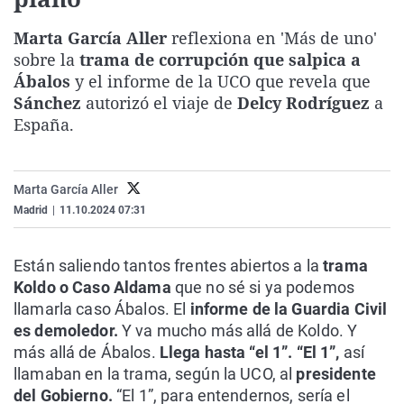
La rosa de los vientos
Caso
Extremadura
Virales
Marta García Aller
reflexiona en 'Más de uno'
Gente viajera
Retornados
Galicia
Televisión
sobre la
trama de corrupción que salpica a
Como el perro y el gat
Equipo de investigaci
La Rioja
Elecciones
Ábalos
y el informe de la UCO que revela que
Sánchez
autorizó el viaje de
Delcy Rodríguez
a
Operación Viuda Negr
Navarra
España.
País Vasco
Marta García Aller
Madrid
|
11.10.2024 07:31
Están saliendo tantos frentes abiertos a la
trama
Koldo o Caso Aldama
que no sé si ya podemos
llamarla caso Ábalos. El
informe de la Guardia Civil
es demoledor.
Y va mucho más allá de Koldo. Y
más allá de Ábalos.
Llega hasta “el 1”. “El 1”,
así
llamaban en la trama, según la UCO, al
presidente
del Gobierno.
“El 1”, para entendernos, sería el