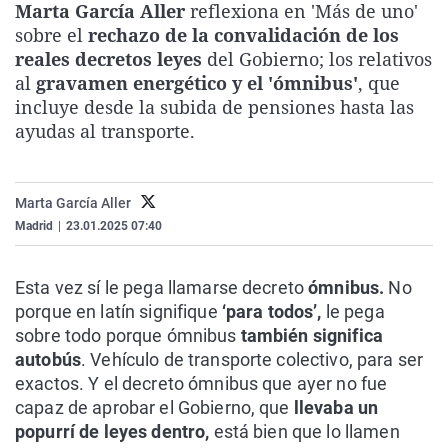
Marta García Aller
reflexiona en 'Más de uno'
La rosa de los vientos
Caso
Extremadura
Virales
sobre el
rechazo de la convalidación de los
Gente viajera
Retornados
Galicia
Televisión
reales decretos leyes
del Gobierno; los relativos
al
gravamen energético y el 'ómnibus'
, que
Como el perro y el gat
Equipo de investigaci
La Rioja
Elecciones
incluye desde la subida de pensiones hasta las
Operación Viuda Negr
Navarra
ayudas al transporte.
País Vasco
Marta García Aller
Madrid
|
23.01.2025 07:40
Esta vez sí le pega llamarse decreto
ómnibus.
No
porque en latín signifique
‘para todos’,
le pega
sobre todo porque ómnibus
también significa
autobús
. Vehículo de transporte colectivo, para ser
exactos. Y el decreto ómnibus que ayer no fue
capaz de aprobar el Gobierno, que
llevaba un
popurrí de leyes dentro,
está bien que lo llamen