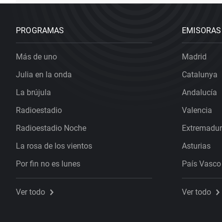
PROGRAMAS
EMISORAS
Más de uno
Madrid
Julia en la onda
Catalunya
La brújula
Andalucía
Radioestadio
Valencia
Radioestadio Noche
Extremadu
La rosa de los vientos
Asturias
Por fin no es lunes
País Vasco
Ver todo
Ver todo