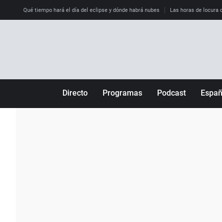
Qué tiempo hará el día del eclipse y dónde habrá nubes
Las horas de locura qu
Directo
Programas
Podcast
Espa
Más de uno
Los Perseguidos
Andalucía
Por fin
Malas decisiones
Aragón
Julia en la onda
Expedientes del más allá
Baleares
La brújula
El viaje del Guernica
Cantabria
Radioestadio
Invisibles
Cataluña
Radioestadio noche
Prohibido morirse
Comunidad de M
El colegio invisible
Esto no ha pasado
Comunitat Vale