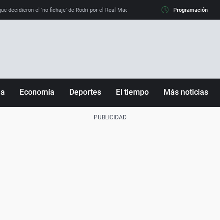
e decidieron el 'no fichaje' de Rodri por el Real Madrid y su 'sí' al Barça
Programación
La llamada de
ña
Economía
Deportes
El tiempo
Más noticias
Fútbol
Sociedad
Baloncesto
Mundo
Tenis
Salud
Motor
Cultura
Ciencia y Tecnología
adrid
Gastronomía
nciana
Medio ambiente