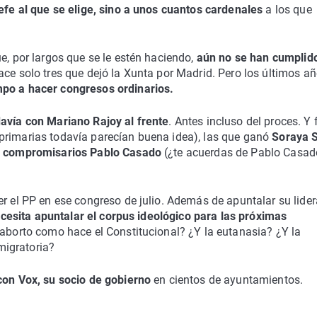
jefe al que se elige, sino a unos cuantos cardenales
a los que
e, por largos que se le estén haciendo,
aún no se han cumplido
ace solo tres que dejó la Xunta por Madrid. Pero los últimos a
mpo a hacer congresos ordinarios.
davía con Mariano Rajoy al frente
. Antes incluso del proces. Y 
primarias todavía parecían buena idea), las que ganó
Soraya 
os compromisarios Pablo Casado
(¿te acuerdas de Pablo Casad
er el PP en ese congreso de julio. Además de apuntalar su lide
ecesita apuntalar el corpus ideológico para las próximas
l aborto como hace el Constitucional? ¿Y la eutanasia? ¿Y la
migratoria?
con Vox, su socio de gobierno
en cientos de ayuntamientos.