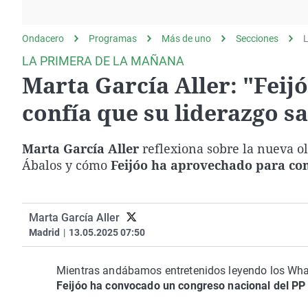
La rosa de los vientos
Caso
Extremadura
Gente viajera
Retornados
Galicia
Ondacero
Programas
Más de uno
Secciones
L
Como el perro y el
Equipo de investigación
La Rioja
LA PRIMERA DE LA MAÑANA
gato
Marta García Aller: "Fei
Operación Viuda
Navarra
Negra
País Vasco
confía que su liderazgo sa
Marta García Aller
reflexiona sobre la nueva 
Ábalos y cómo
Feijóo ha aprovechado para con
Marta García Aller
Madrid
|
13.05.2025 07:50
Mientras andábamos entretenidos leyendo los What
Feijóo ha convocado un congreso nacional del P