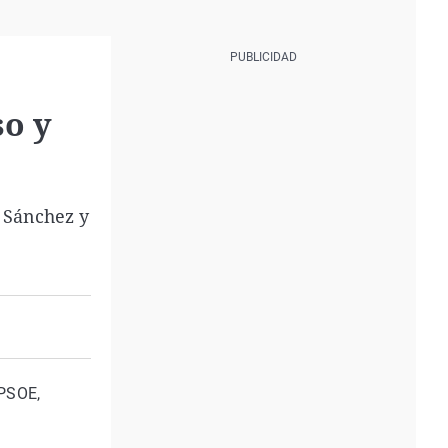
so y
 Sánchez y
 PSOE,