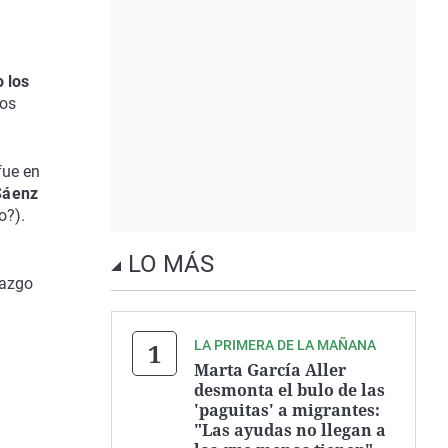
 los
ños
fue en
Sáenz
o?).
LO MÁS
razgo
LA PRIMERA DE LA MAÑANA
Marta García Aller
desmonta el bulo de las
'paguitas' a migrantes:
"Las ayudas no llegan a