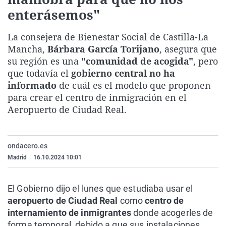
La rosa de los vientos
Caso
Extremadura
Virales
enterásemos"
Gente viajera
Retornados
Galicia
Televisión
La consejera de Bienestar Social de Castilla-La
Como el perro y el gat
Equipo de investigaci
La Rioja
Elecciones
Mancha,
Bárbara García Torijano
, asegura que
su región es una
"comunidad de acogida"
, pero
Operación Viuda Negr
Navarra
que todavía el
gobierno central no ha
País Vasco
informado
de cuál es el modelo que proponen
para crear el centro de inmigración en el
Aeropuerto de Ciudad Real.
ondacero.es
Madrid
|
16.10.2024 10:01
El Gobierno dijo el lunes que estudiaba usar el
aeropuerto de Ciudad Real
como
centro de
internamiento de inmigrantes
donde acogerles de
forma temporal, debido a que sus instalaciones