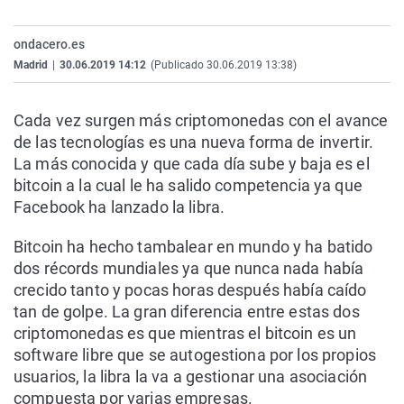
La rosa de los vientos
Caso
Extremadura
Virales
ondacero.es
Gente viajera
Retornados
Galicia
Televisión
Madrid
|
30.06.2019 14:12
(Publicado 30.06.2019 13:38)
Como el perro y el gat
Equipo de investigaci
La Rioja
Elecciones
Operación Viuda Negr
Navarra
Cada vez surgen más criptomonedas con el avance
de las tecnologías es una nueva forma de invertir.
País Vasco
La más conocida y que cada día sube y baja es el
bitcoin a la cual le ha salido competencia ya que
Facebook ha lanzado la libra.
Bitcoin ha hecho tambalear en mundo y ha batido
dos récords mundiales ya que nunca nada había
crecido tanto y pocas horas después había caído
tan de golpe. La gran diferencia entre estas dos
criptomonedas es que mientras el bitcoin es un
software libre que se autogestiona por los propios
usuarios, la libra la va a gestionar una asociación
compuesta por varias empresas.