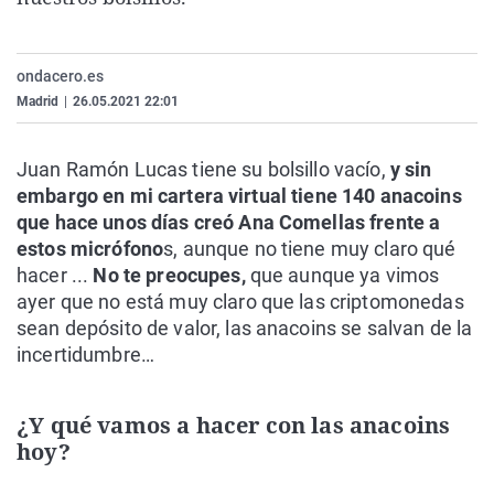
La rosa de los vientos
Caso
Extremadura
Virales
Gente viajera
Retornados
Galicia
Televisión
ondacero.es
Como el perro y el gat
Equipo de investigaci
La Rioja
Elecciones
Madrid
|
26.05.2021 22:01
Operación Viuda Negr
Navarra
Juan Ramón Lucas tiene su bolsillo vacío,
y sin
País Vasco
embargo en mi cartera virtual tiene 140 anacoins
que hace unos días creó Ana Comellas frente a
estos micrófono
s, aunque no tiene muy claro qué
hacer ...
No te preocupes,
que aunque ya vimos
ayer que no está muy claro que las criptomonedas
sean depósito de valor, las anacoins se salvan de la
incertidumbre…
¿Y qué vamos a hacer con las anacoins
hoy?