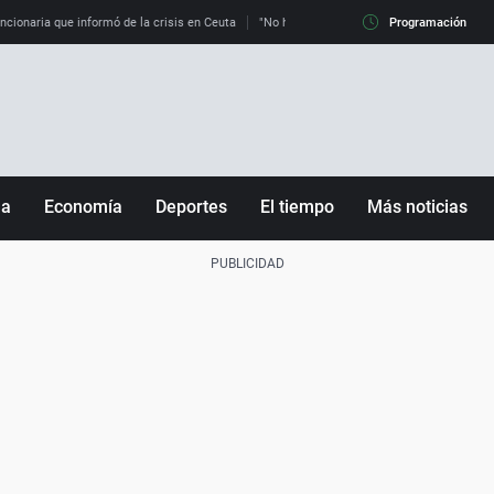
uncionaria que informó de la crisis en Ceuta
"No hay mafias, que no nos engañen": exper
Programación
ña
Economía
Deportes
El tiempo
Más noticias
Fútbol
Sociedad
Baloncesto
Mundo
Tenis
Salud
Motor
Cultura
Ciencia y Tecnología
adrid
Gastronomía
nciana
Medio ambiente