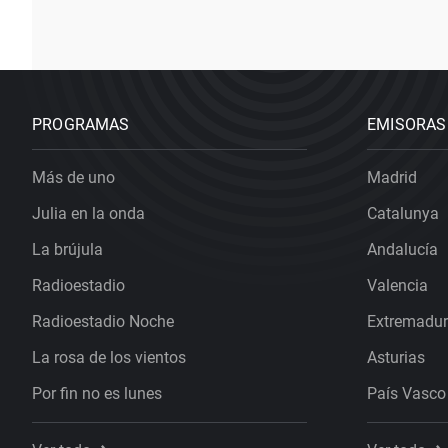
PROGRAMAS
EMISORAS
Más de uno
Madrid
Julia en la onda
Catalunya
La brújula
Andalucía
Radioestadio
Valencia
Radioestadio Noche
Extremadu
La rosa de los vientos
Asturias
Por fin no es lunes
País Vasco