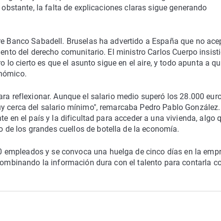
o obstante, la falta de explicaciones claras sigue generando
bre Banco Sabadell. Bruselas ha advertido a España que no ace
iento del derecho comunitario. El ministro Carlos Cuerpo insist
o lo cierto es que el asunto sigue en el aire, y todo apunta a q
onómico.
ra reflexionar. Aunque el salario medio superó los 28.000 euro
uy cerca del salario mínimo", remarcaba Pedro Pablo González.
e en el país y la dificultad para acceder a una vivienda, algo q
de los grandes cuellos de botella de la economía.
 empleados y se convoca una huelga de cinco días en la emp
 combinando la información dura con el talento para contarla c