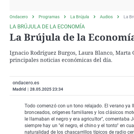
La rosa de los vientos
Caso
Extremadura
Gente viajera
Retornados
Galicia
Ondacero
Programas
La Brújula
Audios
La Br
Como el perro y el
Equipo de investigación
La Rioja
LA BRÚJULA DE LA ECONOMÍA
gato
La Brújula de la Economí
Operación Viuda
Navarra
Negra
País Vasco
Ignacio Rodríguez Burgos, Laura Blanco, Marta Ga
principales noticias económicas del día.
ondacero.es
Madrid
|
28.05.2025 23:34
Todo comenzó con un tono relajado. El verano ya l
bronceados, orígenes familiares y los clásicos mot
le llamaban el negro y era agricultor", comentaba 
siempre hay un "el negro, el chino y el tonto" en c
naturalidad de los chascarrillos típicos de radio ce