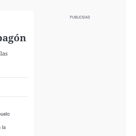
apagón
las
buelo
 la