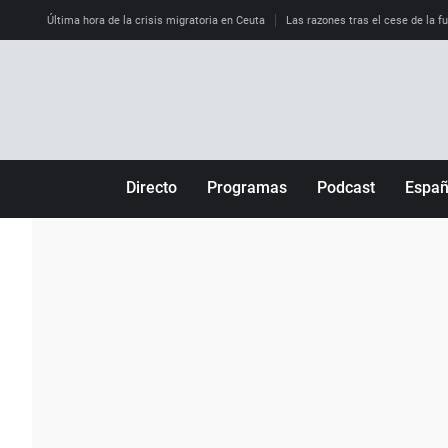
Última hora de la crisis migratoria en Ceuta
Las razones tras el cese de la f
Directo
Programas
Podcast
Espa
Más de uno
Los Perseguidos
Andalucía
Por fin
Malas decisiones
Aragón
Julia en la onda
Expedientes del más allá
Baleares
La brújula
El viaje del Guernica
Cantabria
Radioestadio
Invisibles
Cataluña
Radioestadio noche
Prohibido morirse
Comunidad de M
El colegio invisible
Esto no ha pasado
Comunitat Vale