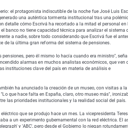
rio: el protagonista indiscutible de la noche fue José Luis Esc
enerado una auténtica tormenta institucional tras una polémi
n detalle cómo Escrivá ha recortado a la mitad el personal en 
el banco no tiene capacidad técnica para analizar el sistema 
ente a nadie, sobre todo considerando que Escrivá fue el anter
ice de la última gran reforma del sistema de pensiones.
 pensiones, pero él mismo lo hacía cuando era ministro", seña
 encendido alarmas en muchos analistas económicos, que ven 
 instituciones clave del país en materia de análisis e
ambién ha anunciado la creación de un museo, con visitas a la
 "Lo que hace falta en España, claro, otro museo más", ironizab
re las prioridades institucionales y la realidad social del país.
eléctrico que se produjo hace un mes. La vicepresidenta Tere
ntaba a un experimento gubernamental con la red eléctrica. El 
legraph' y 'ABC', pero desde el Gobierno lo niegan rotundamen