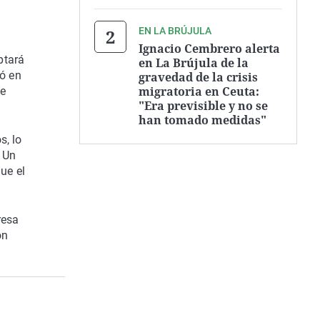
EN LA BRÚJULA
Ignacio Cembrero alerta
ptará
en La Brújula de la
ió en
gravedad de la crisis
migratoria en Ceuta:
ue
"Era previsible y no se
han tomado medidas"
s, lo
 Un
ue el
resa
on