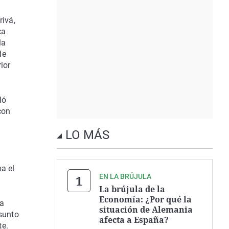
rivá,
ca
la
de
ior
ló
con
LO MÁS
a el
EN LA BRÚJULA
La brújula de la
Economía: ¿Por qué la
sa
situación de Alemania
asunto
afecta a España?
te.