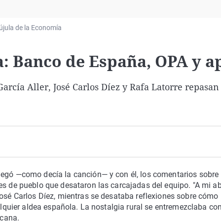
Virales
Televisión
újula de la Economía
Elecciones
a: Banco de España, OPA y 
rcía Aller, José Carlos Díez y Rafa Latorre repasan 
legó —como decía la canción— y con él, los comentarios sobre
es de pueblo que desataron las carcajadas del equipo. "A mi a
José Carlos Díez, mientras se desataba reflexiones sobre cómo
ualquier aldea española. La nostalgia rural se entremezclaba con
rcana.