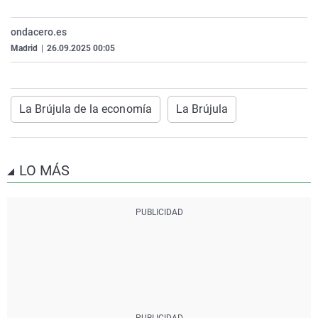
La rosa de los vientos
Caso
Extremadura
Virales
ondacero.es
Gente viajera
Retornados
Galicia
Televisión
Madrid
|
26.09.2025 00:05
Como el perro y el gat
Equipo de investigaci
La Rioja
Elecciones
Operación Viuda Negr
Navarra
La Brújula de la economía
La Brújula
País Vasco
LO MÁS