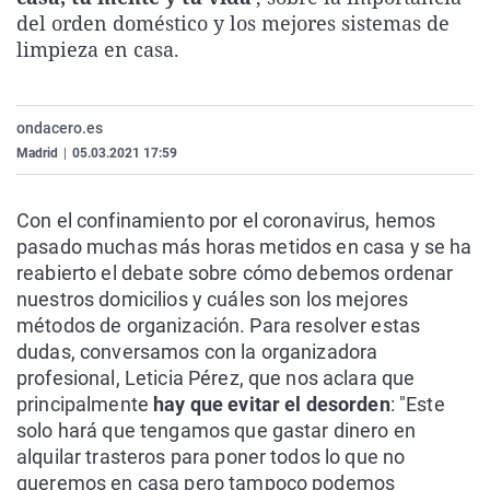
La rosa de los vientos
Caso
Extremadura
Virales
del orden doméstico y los mejores sistemas de
limpieza en casa.
Gente viajera
Retornados
Galicia
Televisión
Como el perro y el gat
Equipo de investigaci
La Rioja
Elecciones
ondacero.es
Operación Viuda Negr
Navarra
Madrid
|
05.03.2021 17:59
País Vasco
Con el confinamiento por el coronavirus, hemos
pasado muchas más horas metidos en casa y se ha
reabierto el debate sobre cómo debemos ordenar
nuestros domicilios y cuáles son los mejores
métodos de organización. Para resolver estas
dudas, conversamos con la organizadora
profesional, Leticia Pérez, que nos aclara que
principalmente
hay que evitar el desorden
: "Este
solo hará que tengamos que gastar dinero en
alquilar trasteros para poner todos lo que no
queremos en casa pero tampoco podemos