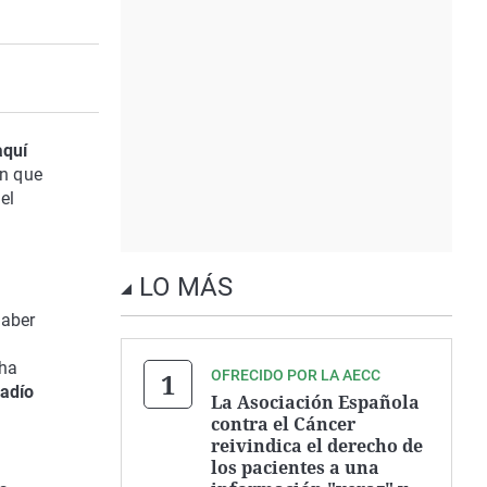
aquí
ón que
el
l
LO MÁS
haber
 ha
OFRECIDO POR LA AECC
gadío
La Asociación Española
contra el Cáncer
reivindica el derecho de
los pacientes a una