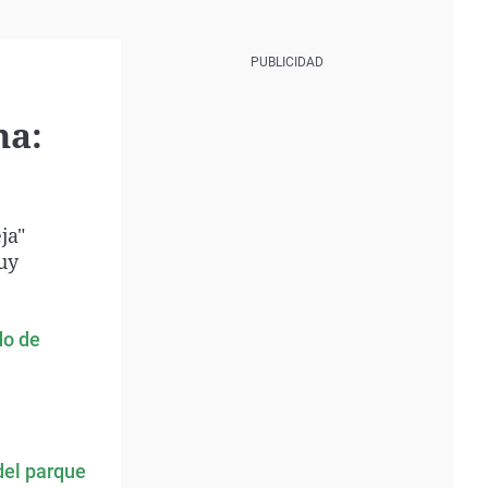
na:
ja"
uy
do de
del parque