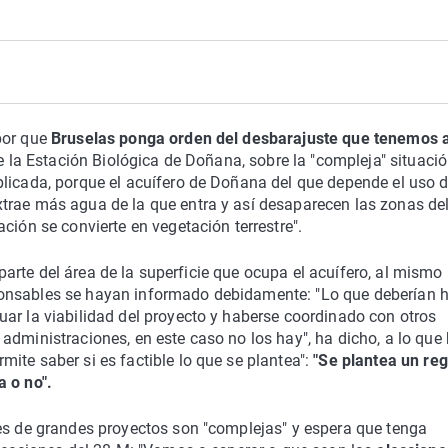
por que
Bruselas ponga orden del desbarajuste que tenemos 
r de la Estación Biológica de Doñana, sobre la "compleja" situaci
licada, porque el acuífero de Doñana del que depende el uso d
trae más agua de la que entra y así desaparecen las zonas de
ción se convierte en vegetación terrestre".
arte del área de la superficie que ocupa el acuífero, al mismo
ponsables se hayan informado debidamente: "Lo que deberían 
ar la viabilidad del proyecto y haberse coordinado con otros
administraciones, en este caso no los hay", ha dicho, a lo que
ite saber si es factible lo que se plantea":
"Se plantea un re
a o no".
nes de grandes proyectos son "complejas" y espera que tenga