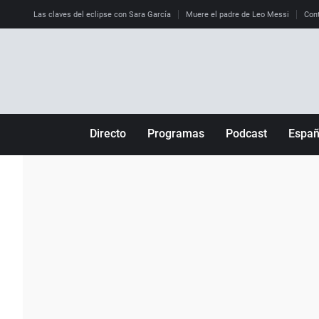
Las claves del eclipse con Sara García
Muere el padre de Leo Messi
Cont
Directo
Programas
Podcast
Espa
Más de uno
Los Perseguidos
Andalucía
Por fin
Malas decisiones
Aragón
Julia en la onda
Expedientes del más allá
Baleares
La brújula
El viaje del Guernica
Cantabria
Radioestadio
Invisibles
Cataluña
Radioestadio noche
Prohibido morirse
Comunidad de M
El colegio invisible
Esto no ha pasado
Comunitat Vale