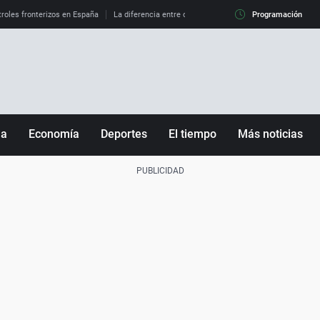
roles fronterizos en España
La diferencia entre observar el eclipse al 99% y al 100%
Programación
ña
Economía
Deportes
El tiempo
Más noticias
Fútbol
Sociedad
Baloncesto
Mundo
Tenis
Salud
Motor
Cultura
Ciencia y Tecnología
adrid
Gastronomía
nciana
Medio ambiente