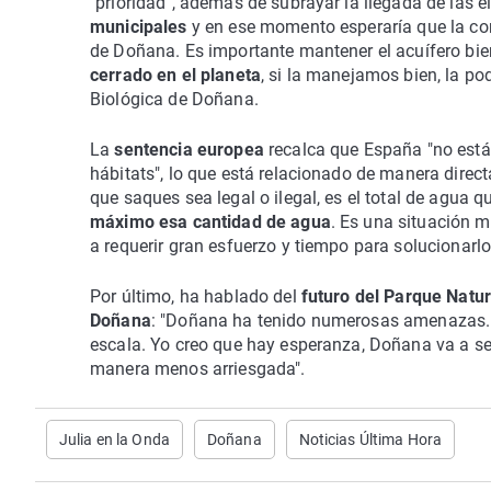
"prioridad", además de subrayar la llegada de las 
municipales
y en ese momento esperaría que la co
de Doñana. Es importante mantener el acuífero bie
cerrado en el planeta
, si la manejamos bien, la po
Biológica de Doñana.
La
sentencia europea
recalca que España "no está 
hábitats", lo que está relacionado de manera directa
que saques sea legal o ilegal, es el total de agua 
máximo esa cantidad de agua
. Es una situación m
a requerir gran esfuerzo y tiempo para solucionarlo
Por último, ha hablado del
futuro del Parque Natur
Doñana
: "Doñana ha tenido numerosas amenazas. 
escala. Yo creo que hay esperanza, Doñana va a se
manera menos arriesgada".
Julia en la Onda
Doñana
Noticias Última Hora