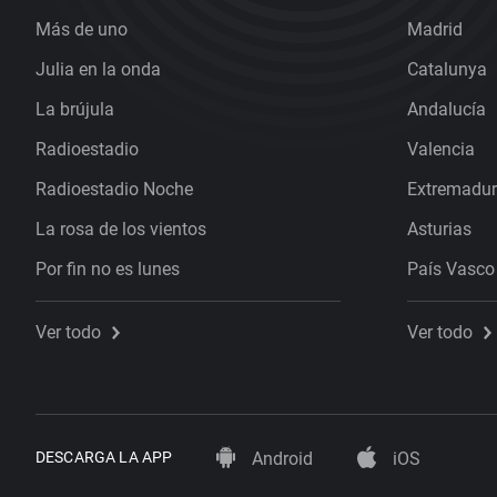
Más de uno
Madrid
Julia en la onda
Catalunya
La brújula
Andalucía
Radioestadio
Valencia
Radioestadio Noche
Extremadu
La rosa de los vientos
Asturias
Por fin no es lunes
País Vasco
Ver todo
Ver todo
DESCARGA LA APP
Android
iOS