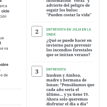
información "veraz" y
s
advierte del peligro de
arca
seguir los bulos:
 ciclo
"Pueden costar la vida"
ción
ENTREVISTA EN 'JULIA EN LA
ONDA'
gua
¿Qué se puede hacer en
l
invierno para prevenir
ue va
los incendios forestales
que se inician verano?
sobre
ENTREVISTA
n
Izaskun y Ainhoa,
os de
madre y hermana de
Ionan: “Pensábamos que
cada año sería el
último… y ya tiene 19.
Ahora solo queremos
disfrutar el día a día”