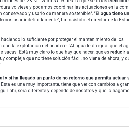
elecciones del 28 M: "Vamos a esperar a que sean las
eleccione
rdura volviese y podamos coordinar las actuaciones en la com
n conservado y usarlo de manera sostenible". "
El agua tiene un
demos usar indefinidamente", ha insistido el director de la Esta
haciendo lo suficiente por proteger el mantenimiento de los
 con la explotación del acuífero: "Al agua le da igual que el a
que sacas. Está muy claro lo que hay que hacer, que es
reducir a
uy compleja que no tiene solución fácil, no viene de ahora, y q
".
al y si ha llegado un punto de no retorno que permita actuar 
Esta es una muy importante, tiene que ver con cambios a gra
guir ahí, será diferente y depende de nosotros y que lo hagam