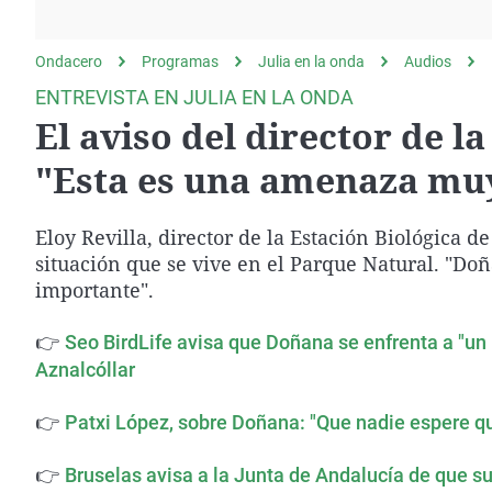
La rosa de los vientos
Caso
Extremadura
Gente viajera
Retornados
Galicia
Ondacero
Programas
Julia en la onda
Audios
Como el perro y el
Equipo de investigación
La Rioja
ENTREVISTA EN JULIA EN LA ONDA
gato
El aviso del director de l
Operación Viuda
Navarra
Negra
País Vasco
"Esta es una amenaza mu
Eloy Revilla, director de la Estación Biológica d
situación que se vive en el Parque Natural. "D
importante".
👉
Seo BirdLife avisa que Doñana se enfrenta a "un
Aznalcóllar
👉
Patxi López, sobre Doñana: "Que nadie espere que
👉
Bruselas avisa a la Junta de Andalucía de que su