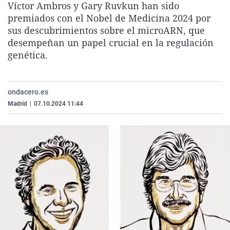
Víctor Ambros y Gary Ruvkun han sido
La rosa de los vientos
Caso
Extremadura
Virales
premiados con el Nobel de Medicina 2024 por
Gente viajera
Retornados
Galicia
Televisión
sus descubrimientos sobre el microARN, que
desempeñan un papel crucial en la regulación
Como el perro y el gat
Equipo de investigaci
La Rioja
Elecciones
genética.
Operación Viuda Negr
Navarra
País Vasco
ondacero.es
Madrid
|
07.10.2024 11:44