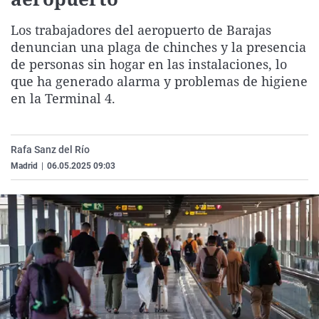
La rosa de los vientos
Caso
Extremadura
Virales
Los trabajadores del aeropuerto de Barajas
Gente viajera
Retornados
Galicia
Televisión
denuncian una plaga de chinches y la presencia
Como el perro y el gat
Equipo de investigaci
La Rioja
Elecciones
de personas sin hogar en las instalaciones, lo
que ha generado alarma y problemas de higiene
Operación Viuda Negr
Navarra
en la Terminal 4.
País Vasco
Rafa Sanz del Río
Madrid
|
06.05.2025 09:03