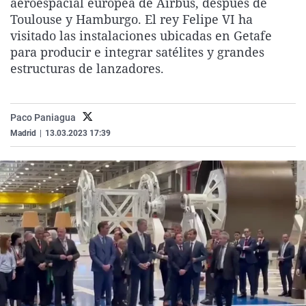
aeroespacial europea de Airbus, después de
La rosa de los vientos
Caso
Extremadura
Virales
Toulouse y Hamburgo. El rey Felipe VI ha
visitado las instalaciones ubicadas en Getafe
Gente viajera
Retornados
Galicia
Televisión
para producir e integrar satélites y grandes
Como el perro y el gat
Equipo de investigaci
La Rioja
Elecciones
estructuras de lanzadores.
Operación Viuda Negr
Navarra
País Vasco
Paco Paniagua
Madrid
|
13.03.2023 17:39