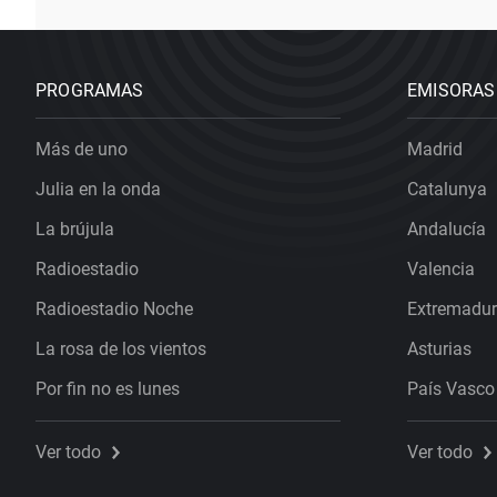
PROGRAMAS
EMISORAS
Más de uno
Madrid
Julia en la onda
Catalunya
La brújula
Andalucía
Radioestadio
Valencia
Radioestadio Noche
Extremadu
La rosa de los vientos
Asturias
Por fin no es lunes
País Vasco
Ver todo
Ver todo