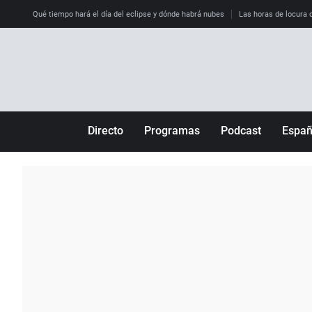
Qué tiempo hará el día del eclipse y dónde habrá nubes
Las horas de locura qu
Directo
Programas
Podcast
Espa
Más de uno
Los Perseguidos
Andalucía
Por fin
Malas decisiones
Aragón
Julia en la onda
Expedientes del más allá
Baleares
La brújula
El viaje del Guernica
Cantabria
Radioestadio
Invisibles
Cataluña
Radioestadio noche
Prohibido morirse
Comunidad de M
El colegio invisible
Esto no ha pasado
Comunitat Vale