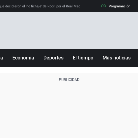
e decidieron el 'no fichaje' de Rodri por el Real Madrid y su 'sí' al Barça
Programación
La llamada de
ña
Economía
Deportes
El tiempo
Más noticias
Fútbol
Sociedad
Baloncesto
Mundo
Tenis
Salud
Motor
Cultura
Ciencia y Tecnología
adrid
Gastronomía
nciana
Medio ambiente