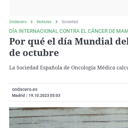
La rosa de los vientos
Caso
Extremadura
Gente viajera
Retornados
Galicia
Ondacero
Noticias
Como el perro y el
Sociedad
Equipo de investigación
La Rioja
gato
DÍA INTERNACIONAL CONTRA EL CÁNCER DE MAM
Operación Viuda
Navarra
Por qué el día Mundial de
Negra
País Vasco
de octubre
La Sociedad Española de Oncología Médica calcu
ondacero.es
Madrid
|
19.10.2023 05:03