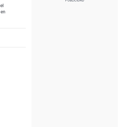
el
 en