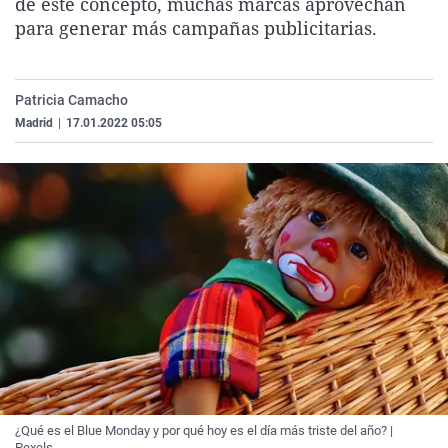
de este concepto, muchas marcas aprovechan
La rosa de los vientos
Caso
Extremadura
Virales
para generar más campañas publicitarias.
Gente viajera
Retornados
Galicia
Televisión
Como el perro y el gat
Equipo de investigaci
La Rioja
Elecciones
Patricia Camacho
Operación Viuda Negr
Navarra
Madrid
|
17.01.2022 05:05
País Vasco
¿Qué es el Blue Monday y por qué hoy es el día más triste del año? |
Pexels