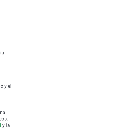
ía
o y el
una
cos,
d
y la