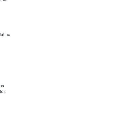
latino
tos
tos