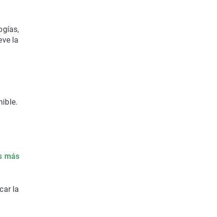
ogías,
ve la
ible.
a
os más
car la