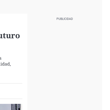
uturo
a
lidad,