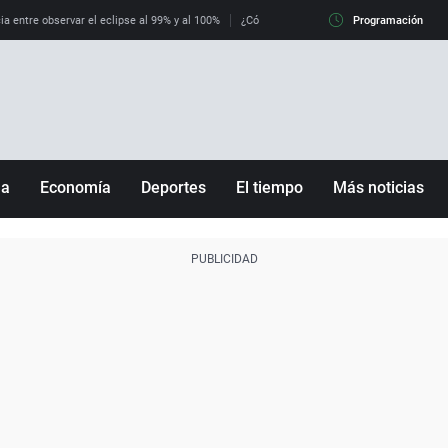
ia entre observar el eclipse al 99% y al 100%
¿Cómo es llegar a Italia con controles fro
Programación
ña
Economía
Deportes
El tiempo
Más noticias
Fútbol
Sociedad
Baloncesto
Mundo
Tenis
Salud
Motor
Cultura
Ciencia y Tecnología
adrid
Gastronomía
nciana
Medio ambiente