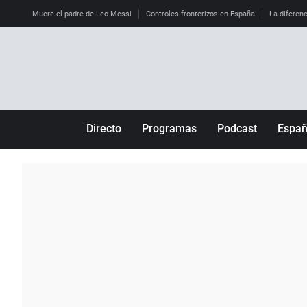
Muere el padre de Leo Messi
Controles fronterizos en España
La diferenc
Directo
Programas
Podcast
Espa
Más de uno
Los Perseguidos
Andalucía
Por fin
Malas decisiones
Aragón
Julia en la onda
Expedientes del más allá
Baleares
La brújula
El viaje del Guernica
Cantabria
Radioestadio
Invisibles
Cataluña
Radioestadio noche
Prohibido morirse
Comunidad de M
El colegio invisible
Esto no ha pasado
Comunitat Vale