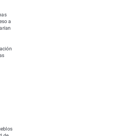
onas
ceso a
arían
vación
vas
ueblos
d de