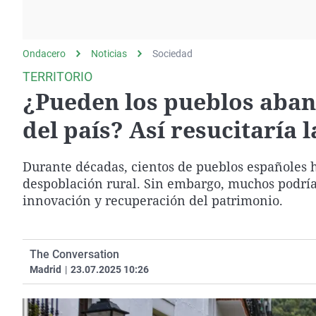
La rosa de los vientos
Caso
Extremadura
Gente viajera
Retornados
Galicia
Ondacero
Noticias
Como el perro y el
Sociedad
Equipo de investigación
La Rioja
gato
TERRITORIO
Operación Viuda
Navarra
¿Pueden los pueblos aban
Negra
País Vasco
del país? Así resucitaría
Durante décadas, cientos de pueblos españoles 
despoblación rural. Sin embargo, muchos podrían
innovación y recuperación del patrimonio.
The Conversation
Madrid
|
23.07.2025 10:26