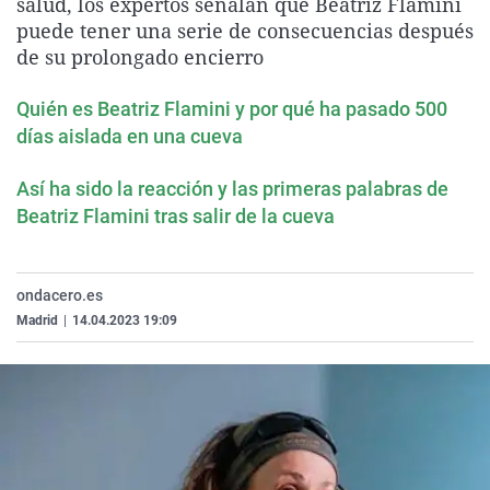
salud, los expertos señalan que Beatriz Flamini
La rosa de los vientos
Caso
Extremadura
Virales
puede tener una serie de consecuencias después
de su prolongado encierro
Gente viajera
Retornados
Galicia
Televisión
Como el perro y el gat
Equipo de investigaci
La Rioja
Elecciones
Quién es Beatriz Flamini y por qué ha pasado 500
Operación Viuda Negr
Navarra
días aislada en una cueva
País Vasco
Así ha sido la reacción y las primeras palabras de
Beatriz Flamini tras salir de la cueva
ondacero.es
Madrid
|
14.04.2023 19:09