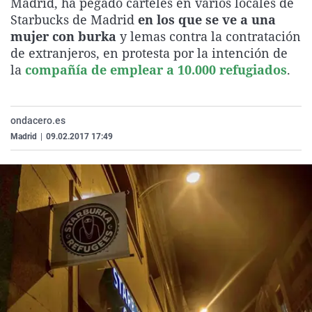
Madrid, ha pegado carteles en varios locales de
La rosa de los vientos
Caso
Extremadura
Virales
Starbucks de Madrid
en los que se ve a una
mujer con burka
y lemas contra la contratación
Gente viajera
Retornados
Galicia
Televisión
de extranjeros, en protesta por la intención de
Como el perro y el gat
Equipo de investigaci
La Rioja
Elecciones
la
compañía de emplear a 10.000 refugiados
.
Operación Viuda Negr
Navarra
País Vasco
ondacero.es
Madrid
|
09.02.2017 17:49