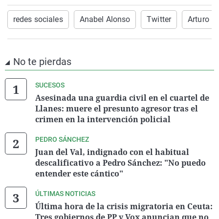
redes sociales
Anabel Alonso
Twitter
Arturo P
No te pierdas
SUCESOS
Asesinada una guardia civil en el cuartel de
Llanes: muere el presunto agresor tras el
crimen en la intervención policial
PEDRO SÁNCHEZ
Juan del Val, indignado con el habitual
descalificativo a Pedro Sánchez: "No puedo
entender este cántico"
ÚLTIMAS NOTICIAS
Última hora de la crisis migratoria en Ceuta:
Tres gobiernos de PP y Vox anuncian que no