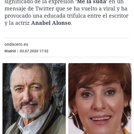
significado de la expresión
'Me la suda'
en un
La rosa de los vientos
Caso
Extremadura
Virales
mensaje de Twitter que se ha vuelto a viral y ha
provocado una educada trifulca entre el escritor
Gente viajera
Retornados
Galicia
Televisión
y la actriz
Anabel Alonso
.
Como el perro y el gat
Equipo de investigaci
La Rioja
Elecciones
Operación Viuda Negr
Navarra
ondacero.es
País Vasco
Madrid
|
03.07.2020 17:32